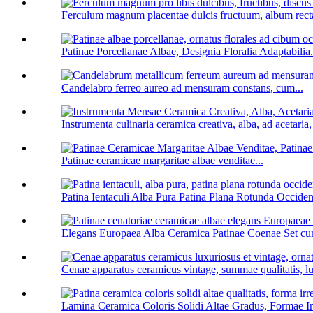
Ferculum magnum placentae dulcis fructuum, album recta
Patinae Porcellanae Albae, Designia Floralia Adaptabilia.
Candelabro ferreo aureo ad mensuram constans, cum...
Instrumenta culinaria ceramica creativa, alba, ad acetaria, 
Patinae ceramicae margaritae albae venditae...
Patina Ientaculi Alba Pura Patina Plana Rotunda Occidenta
Elegans Europaea Alba Ceramica Patinae Coenae Set cu
Cenae apparatus ceramicus vintage, summae qualitatis, lu
Lamina Ceramica Coloris Solidi Altae Gradus, Formae Irr