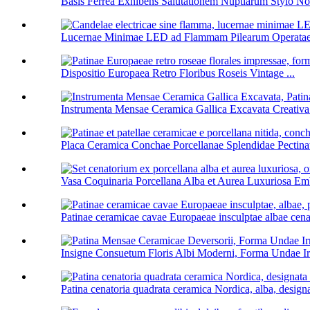
Basis Ferrea Exhibens Salutationem Nuptiarum Stylo Nor
Lucernae Minimae LED ad Flammam Pilearum Operatae, 
Dispositio Europaea Retro Floribus Roseis Vintage ...
Instrumenta Mensae Ceramica Gallica Excavata Creativa 
Placa Ceramica Conchae Porcellanae Splendidae Pectinat
Vasa Coquinaria Porcellana Alba et Aurea Luxuriosa Emb
Patinae ceramicae cavae Europaeae insculptae albae cenat
Insigne Consuetum Floris Albi Moderni, Forma Undae Irr
Patina cenatoria quadrata ceramica Nordica, alba, designa