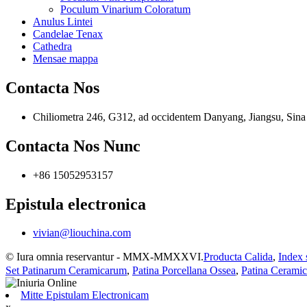
Poculum Vinarium Coloratum
Anulus Lintei
Candelae Tenax
Cathedra
Mensae mappa
Contacta Nos
Chiliometra 246, G312, ad occidentem Danyang, Jiangsu, Sina
Contacta Nos Nunc
+86 15052953157
Epistula electronica
vivian@liouchina.com
© Iura omnia reservantur - MMX-MMXXVI.
Producta Calida
,
Index 
Set Patinarum Ceramicarum
,
Patina Porcellana Ossea
,
Patina Ceramic
Mitte Epistulam Electronicam