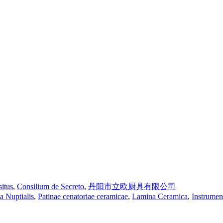
situs
,
Consilium de Secreto
,
丹阳市立欧厨具有限公司
a Nuptialis
,
Patinae cenatoriae ceramicae
,
Lamina Ceramica
,
Instrument