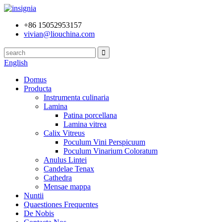
+86 15052953157
vivian@liouchina.com
English
Domus
Producta
Instrumenta culinaria
Lamina
Patina porcellana
Lamina vitrea
Calix Vitreus
Poculum Vini Perspicuum
Poculum Vinarium Coloratum
Anulus Lintei
Candelae Tenax
Cathedra
Mensae mappa
Nuntii
Quaestiones Frequentes
De Nobis