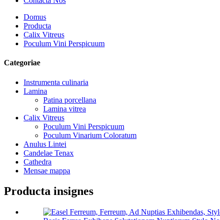
Contacta Nos
Domus
Producta
Calix Vitreus
Poculum Vini Perspicuum
Categoriae
Instrumenta culinaria
Lamina
Patina porcellana
Lamina vitrea
Calix Vitreus
Poculum Vini Perspicuum
Poculum Vinarium Coloratum
Anulus Lintei
Candelae Tenax
Cathedra
Mensae mappa
Producta insignes