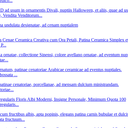
dico...
Vendita Venditorum...
P...
ae...
ossata ...
oriae...
egularis...
ta fructuum...