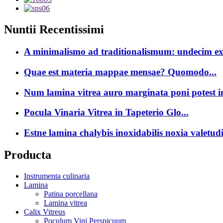
Nuntii Recentissimi
A minimalismo ad traditionalismum: undecim ex 
Quae est materia mappae mensae? Quomodo...
Num lamina vitrea auro marginata poni potest in
Pocula Vinaria Vitrea in Tapeterio Glo...
Estne lamina chalybis inoxidabilis noxia valetud
Producta
Instrumenta culinaria
Lamina
Patina porcellana
Lamina vitrea
Calix Vitreus
Poculum Vini Perspicuum