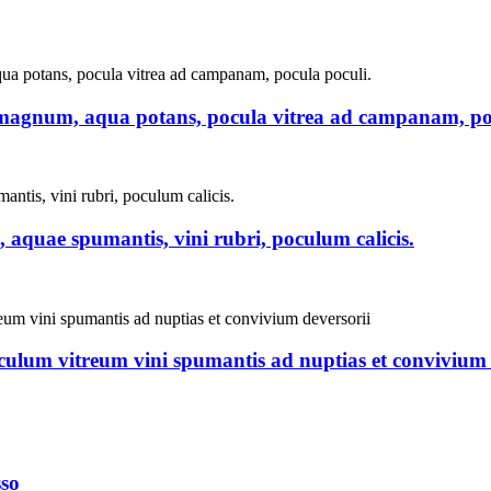
agnum, aqua potans, pocula vitrea ad campanam, poc
, aquae spumantis, vini rubri, poculum calicis.
poculum vitreum vini spumantis ad nuptias et convivium 
sso