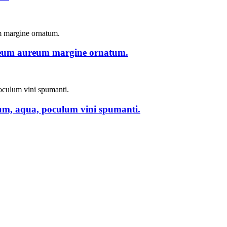
treum aureum margine ornatum.
um, aqua, poculum vini spumanti.