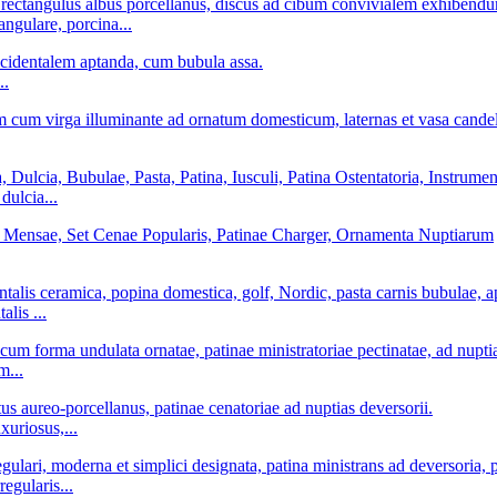
ngulare, porcina...
..
dulcia...
lis ...
m...
xuriosus,...
egularis...