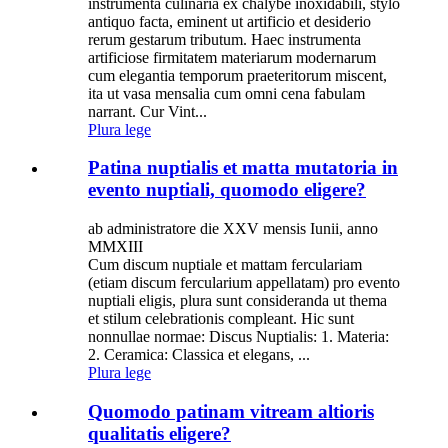
instrumenta culinaria ex chalybe inoxidabili, stylo
antiquo facta, eminent ut artificio et desiderio
rerum gestarum tributum. Haec instrumenta
artificiose firmitatem materiarum modernarum
cum elegantia temporum praeteritorum miscent,
ita ut vasa mensalia cum omni cena fabulam
narrant. Cur Vint...
Plura lege
Patina nuptialis et matta mutatoria in
evento nuptiali, quomodo eligere?
ab administratore die XXV mensis Iunii, anno
MMXIII
Cum discum nuptiale et mattam ferculariam
(etiam discum fercularium appellatam) pro evento
nuptiali eligis, plura sunt consideranda ut thema
et stilum celebrationis compleant. Hic sunt
nonnullae normae: Discus Nuptialis: 1. Materia:
2. Ceramica: Classica et elegans, ...
Plura lege
Quomodo patinam vitream altioris
qualitatis eligere?