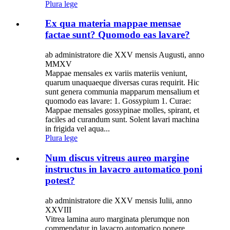
Plura lege
Ex qua materia mappae mensae
factae sunt? Quomodo eas lavare?
ab administratore die XXV mensis Augusti, anno
MMXV
Mappae mensales ex variis materiis veniunt,
quarum unaquaeque diversas curas requirit. Hic
sunt genera communia mapparum mensalium et
quomodo eas lavare: 1. Gossypium 1. Curae:
Mappae mensales gossypinae molles, spirant, et
faciles ad curandum sunt. Solent lavari machina
in frigida vel aqua...
Plura lege
Num discus vitreus aureo margine
instructus in lavacro automatico poni
potest?
ab administratore die XXV mensis Iulii, anno
XXVIII
Vitrea lamina auro marginata plerumque non
commendatur in lavacro automatico ponere.