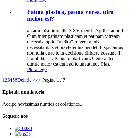
Patina plastica, patina vitrea, utra
melior est?
ab administratore die XXV mensis Aprilis, anno I
Cum inter patinam plasticam et patinam vitream
decernis, optio "melior" re vera a tuis
necessitatibus et praeferentiis pendet. Inspiciamus
nonnulla quae te in decisione dirigere possunt: ​​1.
Durabilitas 1. Patinam plasticam: Generaliter
duritia maior est cum ad ictum attinet. Plas...
Plura lege
1
2
3
4
5
6
Deinde >
>>
Pagina 1 / 7
Epistula nuntiatoria
Accipe novissimas nuntios et oblationes...
Sequere nos