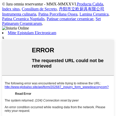
© Iura omnia reservantur - MMX-MMXXVI.
Producta Calida
,
Index situs
,
Consilium de Secreto
,
丹阳市立欧厨具有限公司
Instrumenta culinaria
,
Patina Porcellana Ossea
,
Lamina Ceramica
,
Patina Ceramica Nuptialis
,
Patinae cenatoriae ceramicae
,
Set
Patinarum Ceramicarum
,
Mitte Epistulam Electronicam
x