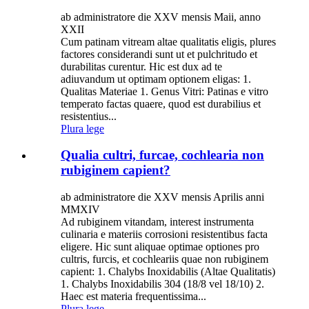
ab administratore die XXV mensis Maii, anno
XXII
Cum patinam vitream altae qualitatis eligis, plures
factores considerandi sunt ut et pulchritudo et
durabilitas curentur. Hic est dux ad te
adiuvandum ut optimam optionem eligas: 1.
Qualitas Materiae 1. Genus Vitri: Patinas e vitro
temperato factas quaere, quod est durabilius et
resistentius...
Plura lege
Qualia cultri, furcae, cochlearia non
rubiginem capient?
ab administratore die XXV mensis Aprilis anni
MMXIV
Ad rubiginem vitandam, interest instrumenta
culinaria e materiis corrosioni resistentibus facta
eligere. Hic sunt aliquae optimae optiones pro
cultris, furcis, et cochleariis quae non rubiginem
capient: 1. Chalybs Inoxidabilis (Altae Qualitatis)
1. Chalybs Inoxidabilis 304 (18/8 vel 18/10) 2.
Haec est materia frequentissima...
Plura lege