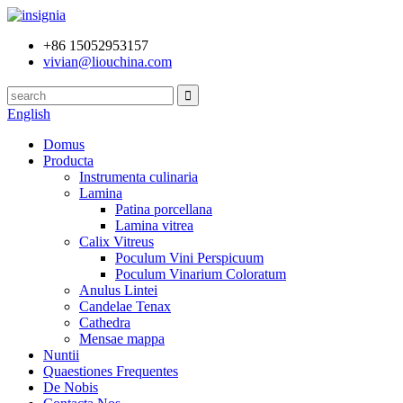
+86 15052953157
vivian@liouchina.com
English
Domus
Producta
Instrumenta culinaria
Lamina
Patina porcellana
Lamina vitrea
Calix Vitreus
Poculum Vini Perspicuum
Poculum Vinarium Coloratum
Anulus Lintei
Candelae Tenax
Cathedra
Mensae mappa
Nuntii
Quaestiones Frequentes
De Nobis