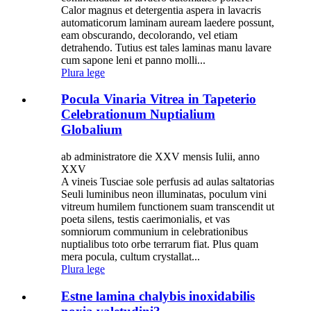
Calor magnus et detergentia aspera in lavacris
automaticorum laminam auream laedere possunt,
eam obscurando, decolorando, vel etiam
detrahendo. Tutius est tales laminas manu lavare
cum sapone leni et panno molli...
Plura lege
Pocula Vinaria Vitrea in Tapeterio
Celebrationum Nuptialium
Globalium
ab administratore die XXV mensis Iulii, anno
XXV
A vineis Tusciae sole perfusis ad aulas saltatorias
Seuli luminibus neon illuminatas, poculum vini
vitreum humilem functionem suam transcendit ut
poeta silens, testis caerimonialis, et vas
somniorum communium in celebrationibus
nuptialibus toto orbe terrarum fiat. Plus quam
mera pocula, cultum crystallat...
Plura lege
Estne lamina chalybis inoxidabilis