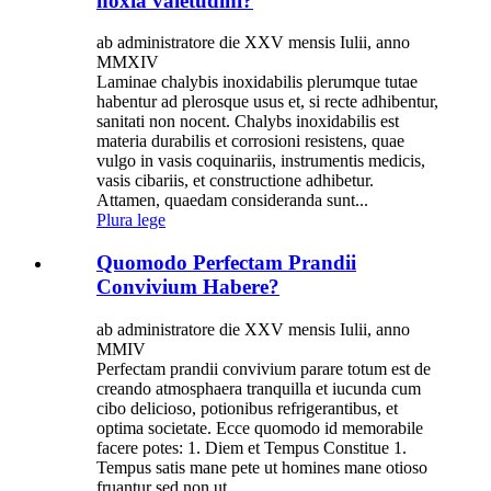
noxia valetudini?
ab administratore die XXV mensis Iulii, anno
MMXIV
Laminae chalybis inoxidabilis plerumque tutae
habentur ad plerosque usus et, si recte adhibentur,
sanitati non nocent. Chalybs inoxidabilis est
materia durabilis et corrosioni resistens, quae
vulgo in vasis coquinariis, instrumentis medicis,
vasis cibariis, et constructione adhibetur.
Attamen, quaedam consideranda sunt...
Plura lege
Quomodo Perfectam Prandii
Convivium Habere?
ab administratore die XXV mensis Iulii, anno
MMIV
Perfectam prandii convivium parare totum est de
creando atmosphaera tranquilla et iucunda cum
cibo delicioso, potionibus refrigerantibus, et
optima societate. Ecce quomodo id memorabile
facere potes: 1. Diem et Tempus Constitue 1.
Tempus satis mane pete ut homines mane otioso
fruantur sed non ut...